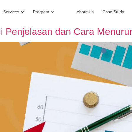
Services
Program
About Us
Case Study
ni Penjelasan dan Cara Menuru