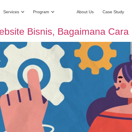
Services
Program
About Us
Case Study
ebsite Bisnis, Bagaimana Cara