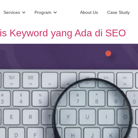
Services
Program
About Us
Case Study
enis Keyword yang Ada di SEO