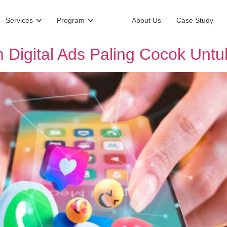
Services
Program
About Us
Case Study
rm Digital Ads Paling Cocok Unt