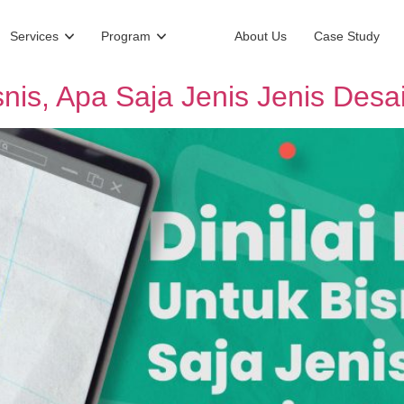
Services
Program
About Us
Case Study
snis, Apa Saja Jenis Jenis Desa