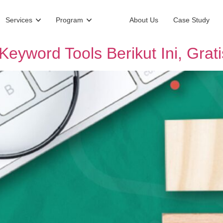
Services
Program
About Us
Case Study
eyword Tools Berikut Ini, Grati