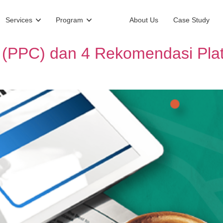
Services
Program
About Us
Case Study
k (PPC) dan 4 Rekomendasi Pla