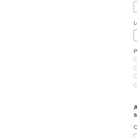
L
P
A
s
C